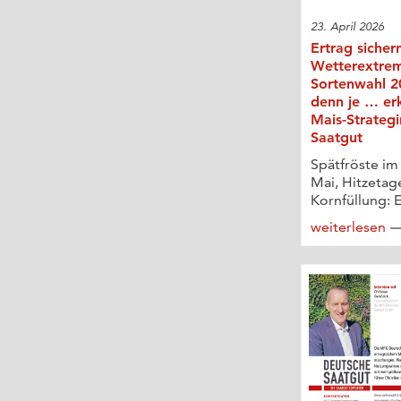
23. April 2026
Ertrag sicher
Wetterextre
Sortenwahl 20
denn je … er
Mais-Strateg
Saatgut
Spätfröste im
Mai, Hitzetag
Kornfüllung: E
weiterlesen