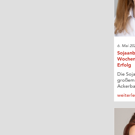
6. Mai 20
Sojaanb
Wochen 
Erfolg
Die Soja
großem 
Ackerbau
weiterl