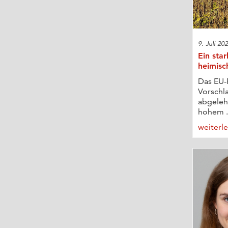
9. Juli 20
Ein star
heimisc
Das EU-
Vorschl
abgelehn
hohem .
weiterl