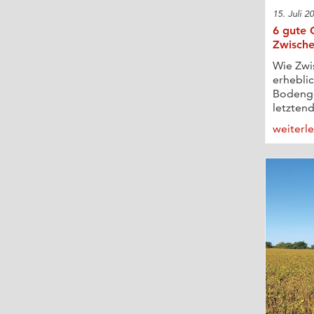
15. Juli 2
6 gute 
Zwische
Wie Zwi
erheblic
Bodenge
letztend
weiterl