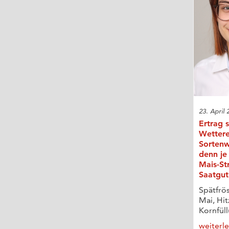
23. April 
Ertrag s
Wettere
Sortenw
denn je
Mais-St
Saatgut
Spätfrös
Mai, Hit
Kornfüll
weiterl