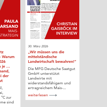
30. März 2026
otz
„Wir müssen uns die
 - Warum
mittelständische
026
Landwirtschaft bewahren!“
n je …
Die MFG Deutsche Saatgut
rsand,
GmbH unterstützt
i der
Landwirte mit
ut
widerstandsfähigem und
l,
ertragreichem Mais-...
i,
weiterlesen
 °C zur
eme sind