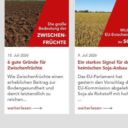
15. Juli 2026
9. Juli 2026
6 gute Gründe für
Ein starkes Signal für d
Zwischenfrüchte
heimischen Soja-Anbau
Wie Zwischenfrüchte einen
Das EU-Parlament hat
erheblichen Beitrag zur
gestern den Vorschlag 
Bodengesundheit und
EU-Kommission abgeleh
damit letztendlich zu
Soja als Rohstoff mit h
reichen...
...
weiterlesen
weiterlesen