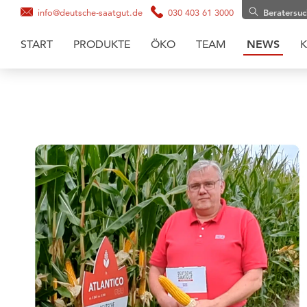
info@deutsche-saatgut.de
030 403 61 3000
Beratersu
START
PRODUKTE
ÖKO
TEAM
NEWS
K
Maissaatgut
Soja
Zwischenfruchtmischungen
Zwischenfrüchte
Getreide
Gräsermischungen
Grassaaten
Sonnenblumen