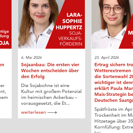
6. Mai 2026
23. April 2026
en
Sojaanbau: Die ersten vier
Ertrag sichern tr
Wochen entscheiden über
Wetterextremen
den Erfolg
die Sortenwahl 2
wichtiger ist den
der
Die Sojabohne ist eine
erklärt Paula Ma
nt,
Kultur mit großem Potenzial
Mais-Strategin be
ohem
im heimischen Ackerbau –
Deutschen Saatg
vorausgesetzt, die Et...
Spätfröste im Apri
weiterlesen
Trockenheit im Ma
Hitzetage über 35
Kornfüllung: Extr
kei...