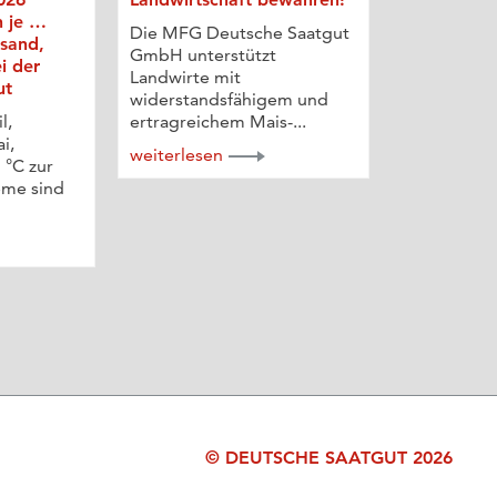
n je …
Die MFG Deutsche Saatgut
rsand,
GmbH unterstützt
i der
Landwirte mit
ut
widerstandsfähigem und
l,
ertragreichem Mais-...
i,
weiterlesen
 °C zur
eme sind
© DEUTSCHE SAATGUT 2026