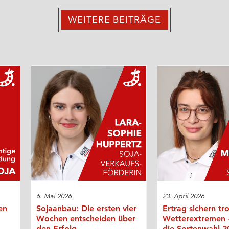
WEITERE BEITRÄGE
6. Mai 2026
23. April 2026
en
Sojaanbau: Die ersten vier
Ertrag sichern tr
Wochen entscheiden über
Wetterextremen
den Erfolg
die Sortenwahl 2