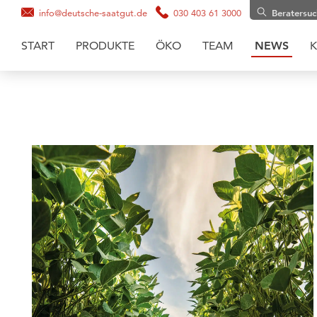
info@deutsche-saatgut.de
030 403 61 3000
Beratersu
START
PRODUKTE
ÖKO
TEAM
NEWS
K
Maissaatgut
Soja
Zwischenfruchtmischungen
Zwischenfrüchte
Getreide
Gräsermischungen
Grassaaten
Sonnenblumen