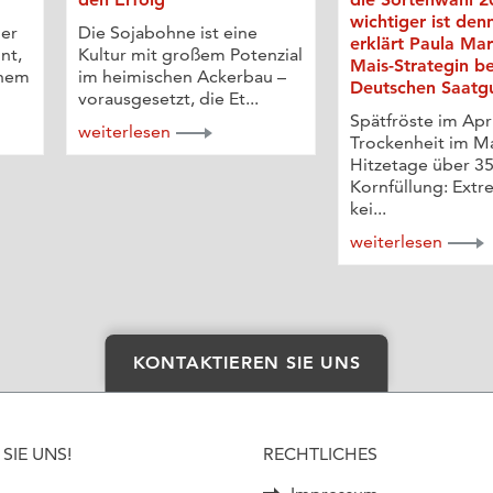
wichtiger ist den
der
Die Sojabohne ist eine
erklärt Paula Ma
nt,
Kultur mit großem Potenzial
Mais-Strategin be
ohem
im heimischen Ackerbau –
Deutschen Saatg
vorausgesetzt, die Et...
Spätfröste im Apri
weiterlesen
Trockenheit im Ma
Hitzetage über 35
Kornfüllung: Extr
kei...
weiterlesen
KONTAKTIEREN SIE UNS
SIE UNS!
RECHTLICHES