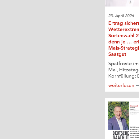
23. April 2026
Ertrag sicher
Wetterextre
Sortenwahl 20
denn je … er
Mais-Strateg
Saatgut
Spätfröste im
Mai, Hitzetag
Kornfüllung: E
weiterlesen