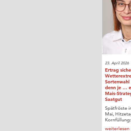
23. April 2026
Ertrag siche
Wetterextr
Sortenwahl 
denn je … e
Mais-Strate
Saatgut
Spätfröste i
Mai, Hitzeta
Kornfüllung:
weiterlesen