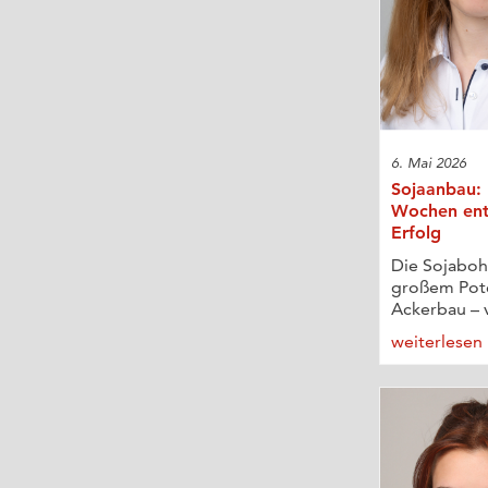
6. Mai 2026
Sojaanbau: 
Wochen ent
Erfolg
Die Sojabohn
großem Pote
Ackerbau – v
weiterlesen