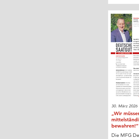
30. März 2026
„Wir müssen
mittelständ
bewahren!“
Die MFG De