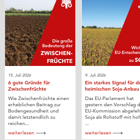
15. Juli 2026
9. Juli 2026
6 gute Gründe für
Ein starkes Signal für d
Zwischenfrüchte
heimischen Soja-Anbau
Wie Zwischenfrüchte einen
Das EU-Parlament hat
erheblichen Beitrag zur
gestern den Vorschlag 
Bodengesundheit und
EU-Kommission abgeleh
damit letztendlich zu
Soja als Rohstoff mit h
reichen...
...
weiterlesen
weiterlesen