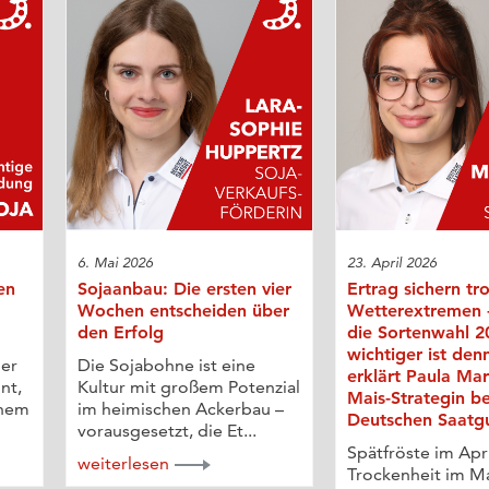
6. Mai 2026
23. April 2026
en
Sojaanbau: Die ersten vier
Ertrag sichern tr
Wochen entscheiden über
Wetterextremen
den Erfolg
die Sortenwahl 2
wichtiger ist den
der
Die Sojabohne ist eine
erklärt Paula Ma
nt,
Kultur mit großem Potenzial
Mais-Strategin be
ohem
im heimischen Ackerbau –
Deutschen Saatg
vorausgesetzt, die Et...
Spätfröste im Apri
weiterlesen
Trockenheit im Ma