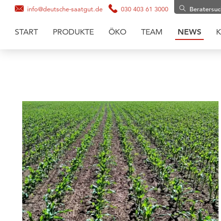
info@deutsche-saatgut.de
030 403 61 3000
Beratersu
START
PRODUKTE
ÖKO
TEAM
NEWS
K
Maissaatgut
Soja
Zwischenfruchtmischungen
Zwischenfrüchte
Getreide
Gräsermischungen
Grassaaten
Sonnenblumen