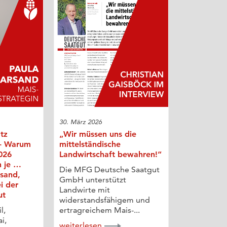
30. März 2026
otz
„Wir müssen uns die
 - Warum
mittelständische
026
Landwirtschaft bewahren!“
n je …
Die MFG Deutsche Saatgut
rsand,
GmbH unterstützt
i der
Landwirte mit
ut
widerstandsfähigem und
l,
ertragreichem Mais-...
i,
weiterlesen