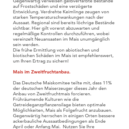
Gegenwärtig verweisen gelbverfärbte Bestände
auf Frostschäden und eine verzögerte
Entwicklung. Verdrehte Keimlinge zeugen von
starken Temperaturschwankungen nach der
Aussaat. Regional sind bereits löchrige Bestände
sichtbar. Hier gilt vorerst abzuwarten und
regelmäßige Kontrollen durchzuführen, wobei
vereinzelt Neuansaaten im Mais unumgänglich
sein werden.
Die frühe Ermittlung von abiotischen und
biotischen Schäden im Mais ist empfehlenswert,
um Ihren Ertrag zu sichern!
Mais im Zweitfruchtanbau.
Das Deutsche Maiskomitee teilte mit, dass 11%
der deutschen Maiserzeuger dieses Jahr den
Anbau von Zweitfruchtmais forcieren.
Frühräumende Kulturen wie die
Getreideganzpflanzensilage bieten optimale
Möglichkeiten, Mais als Folgefrucht anzubauen.
Gegenwärtig herrschen in einigen Orten bessere
ackerbauliche Aussaatbedingungen als Ende
April oder Anfang Mai. Nutzen Sie Ihre