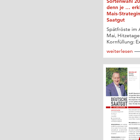
Sortenwahl 20
denn je … erk
Mais-Strategi
Saatgut
Spätfröste im 
Mai, Hitzetage
Kornfüllung: Ex
weiterlesen