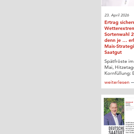
23. April 2026
Ertrag sicher
Wetterextre
Sortenwahl 20
denn je … er
Mais-Strateg
Saatgut
Spätfröste im
Mai, Hitzetag
Kornfüllung: E
weiterlesen