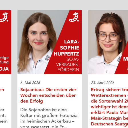
6. Mai 2026
23. April 2026
en
Sojaanbau: Die ersten vier
Ertrag sichern tr
Wochen entscheiden über
Wetterextremen
den Erfolg
die Sortenwahl 2
wichtiger ist den
der
Die Sojabohne ist eine
erklärt Paula Ma
nt,
Kultur mit großem Potenzial
Mais-Strategin be
ohem
im heimischen Ackerbau –
Deutschen Saatg
vorausgesetzt, die Et...