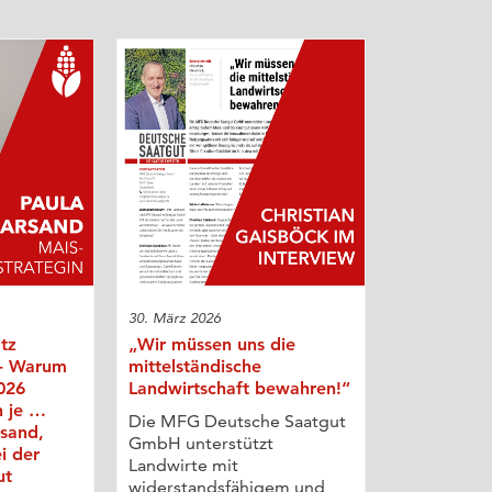
30. März 2026
otz
„Wir müssen uns die
 - Warum
mittelständische
026
Landwirtschaft bewahren!“
n je …
Die MFG Deutsche Saatgut
rsand,
GmbH unterstützt
i der
Landwirte mit
ut
widerstandsfähigem und