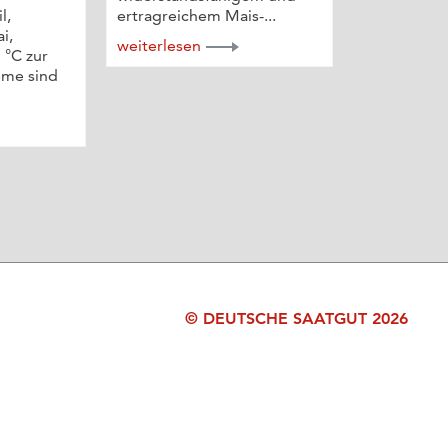
l,
ertragreichem Mais-...
i,
weiterlesen
 °C zur
eme sind
© DEUTSCHE SAATGUT 2026