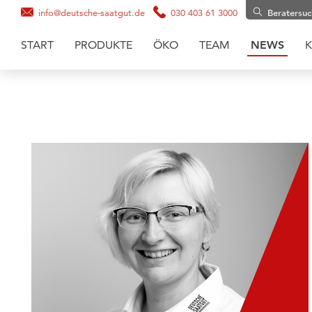
info@deutsche-saatgut.de
030 403 61 3000
Beratersu
START
PRODUKTE
ÖKO
TEAM
NEWS
K
Maissaatgut
Soja
Zwischenfruchtmischungen
Zwischenfrüchte
Getreide
Gräsermischungen
Grassaaten
Sonnenblumen