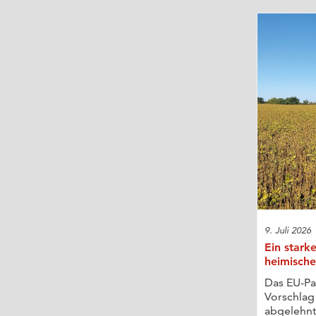
9. Juli 2026
Ein stark
heimisch
Das EU-Pa
Vorschlag
abgelehnt,