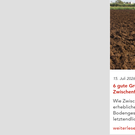
15. Juli 202
6 gute Gr
Zwischen
Wie Zwisc
erheblich
Bodenges
letztendli
weiterles