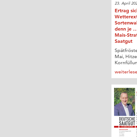
23. April 20
Ertrag sic
Wetterex
Sortenwah
denn je …
Mais-Stra
Saatgut
Spätfröste
Mai, Hitz
Kornfüllun
weiterles