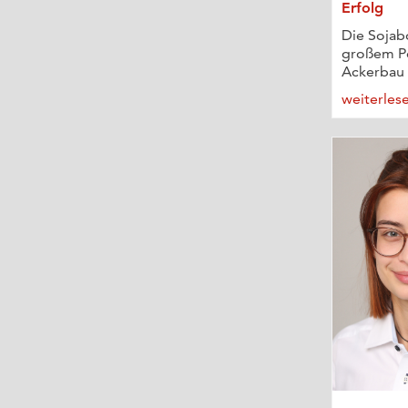
Erfolg
Die Sojabo
großem Po
Ackerbau –
weiterles