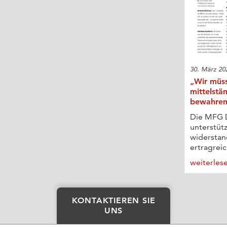
30. März 20
„Wir müss
mittelstä
bewahren
Die MFG 
unterstüt
widersta
ertragreic
weiterles
KONTAKTIEREN SIE
UNS