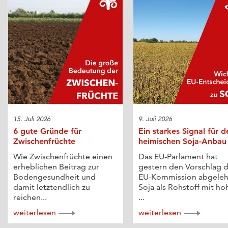
15. Juli 2026
9. Juli 2026
6 gute Gründe für
Ein starkes Signal für d
Zwischenfrüchte
heimischen Soja-Anbau
Wie Zwischenfrüchte einen
Das EU-Parlament hat
erheblichen Beitrag zur
gestern den Vorschlag 
Bodengesundheit und
EU-Kommission abgeleh
damit letztendlich zu
Soja als Rohstoff mit h
reichen...
...
weiterlesen
weiterlesen