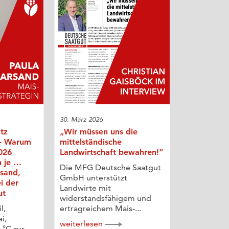
30. März 2026
otz
„Wir müssen uns die
 - Warum
mittelständische
026
Landwirtschaft bewahren!“
n je …
Die MFG Deutsche Saatgut
rsand,
GmbH unterstützt
i der
Landwirte mit
ut
widerstandsfähigem und
l,
ertragreichem Mais-...
i,
weiterlesen
 °C zur