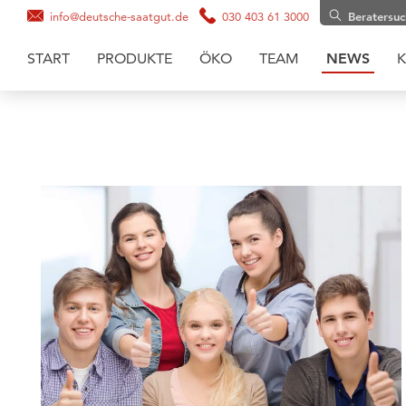
info@deutsche-saatgut.de
030 403 61 3000
Beratersu
START
PRODUKTE
ÖKO
TEAM
NEWS
K
Maissaatgut
Soja
Zwischenfruchtmischungen
Zwischenfrüchte
Getreide
Gräsermischungen
Grassaaten
Sonnenblumen