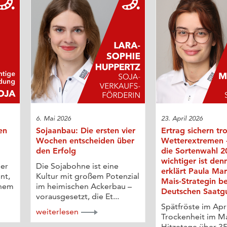
6. Mai 2026
23. April 2026
en
Sojaanbau: Die ersten vier
Ertrag sichern tr
Wochen entscheiden über
Wetterextremen
den Erfolg
die Sortenwahl 2
wichtiger ist den
der
Die Sojabohne ist eine
erklärt Paula Ma
nt,
Kultur mit großem Potenzial
Mais-Strategin be
ohem
im heimischen Ackerbau –
Deutschen Saatg
vorausgesetzt, die Et...
Spätfröste im Apri
weiterlesen
Trockenheit im Ma
Hitzetage über 35