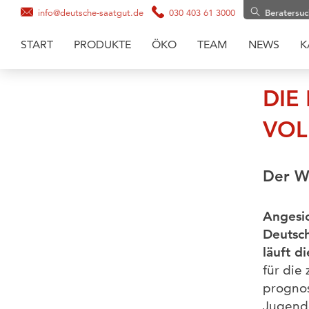
info@deutsche-saatgut.de
030 403 61 3000
Beratersu
START
PRODUKTE
ÖKO
TEAM
NEWS
K
Maissaatgut
DIE
Soja
VOL
Zwischenfruchtmischungen
Zwischenfrüchte
Der Wi
Getreide
Gräsermischungen
Angesic
Grassaaten
Deutsch
Sonnenblumen
läuft d
für die
prognos
Jugende