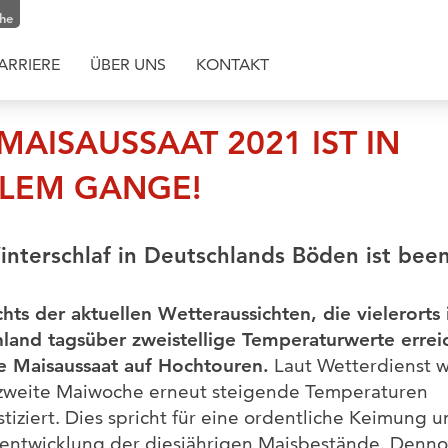
che
ARRIERE
ÜBER UNS
KONTAKT
 MAISAUSSAAT 2021 IST IN
LEM GANGE!
nterschlaf in Deutschlands Böden ist bee
hts der aktuellen Wetteraussichten, die vielerorts 
land tagsüber zweistellige Temperaturwerte erreic
ie Maisaussaat auf Hochtouren.
Laut Wetterdienst 
 zweite Maiwoche erneut steigende Temperaturen
tiziert. Dies spricht für eine ordentliche Keimung 
ntwicklung der diesjährigen Maisbestände. Denn