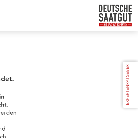
ndet.
in
ht,
werden
und
och