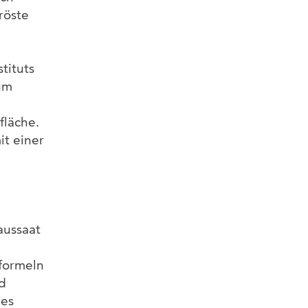
röste
tituts
um
fläche.
it einer
aussaat
formeln
d
ies