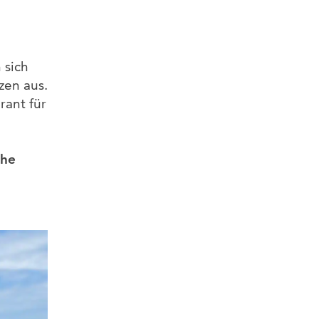
 sich
zen aus.
rant für
che