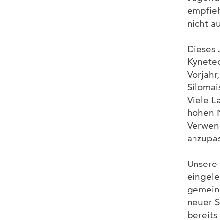
empfieh
nicht a
Dieses 
Kynetec
Vorjahr
Silomai
Viele L
hohen N
Verwend
anzupas
Unsere 
eingele
gemeins
neuer S
bereits