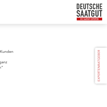
m Kunden
ganz
n“