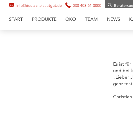
info@deutsche-saatgut.de
030 403 61 3000
Beratersu
START
PRODUKTE
ÖKO
TEAM
NEWS
K
Maissaatgut
Soja
Zwischenfruchtmischungen
Es ist fü
Zwischenfrüchte
und bei k
Getreide
„Lieber 
ganz fes
Gräsermischungen
Grassaaten
Christia
Sonnenblumen