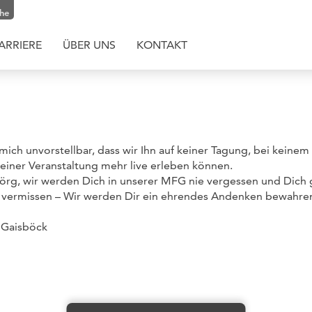
che
ARRIERE
ÜBER UNS
KONTAKT
r mich unvorstellbar, dass wir Ihn auf keiner Tagung, bei keine
einer Veranstaltung mehr live erleben können.
Jörg, wir werden Dich in unserer MFG nie vergessen und Dich 
t vermissen – Wir werden Dir ein ehrendes Andenken bewahre
n Gaisböck