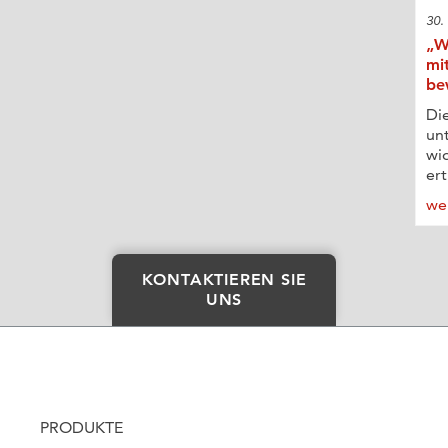
30.
„W
mi
be
Di
unt
wi
ert
we
KONTAKTIEREN SIE
UNS
PRODUKTE