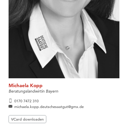
Michaela Kopp
Beratungslandwirtin Bayern
0170 7472 310
michaela.kopp.deutschesaatgut@gmx.de
VCard downloaden