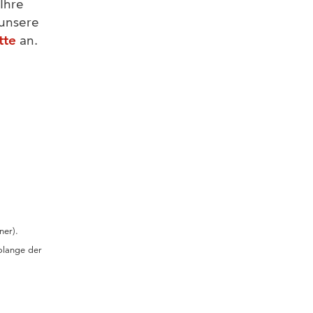
Ihre
 unsere
tte
an.
ner).
solange der