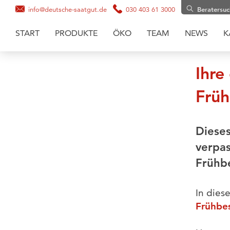
info@deutsche-saatgut.de
030 403 61 3000
Beratersu
START
PRODUKTE
ÖKO
TEAM
NEWS
K
Maissaatgut
Ihre
Soja
Früh
Zwischenfruchtmischungen
Zwischenfrüchte
Dieses
Getreide
verpas
Gräsermischungen
Frühbe
Grassaaten
Sonnenblumen
In dies
Frühbes