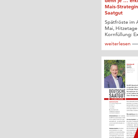
denn je … erk
Mais-Strategi
Saatgut
Spätfröste im 
Mai, Hitzetage
Kornfüllung: Ex
weiterlesen