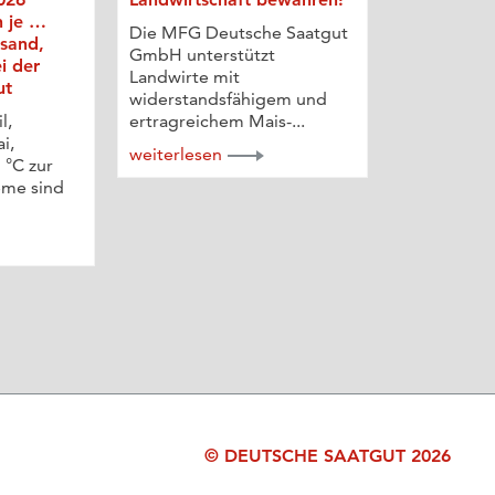
n je …
Die MFG Deutsche Saatgut
rsand,
GmbH unterstützt
i der
Landwirte mit
ut
widerstandsfähigem und
l,
ertragreichem Mais-...
i,
weiterlesen
 °C zur
eme sind
© DEUTSCHE SAATGUT 2026