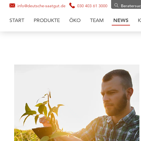
info@deutsche-saatgut.de
030 403 61 3000
Beratersu
START
PRODUKTE
ÖKO
TEAM
NEWS
K
Maissaatgut
Soja
Zwischenfruchtmischungen
Zwischenfrüchte
Getreide
Gräsermischungen
Grassaaten
Sonnenblumen