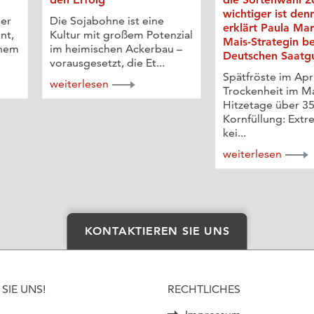
wichtiger ist den
der
Die Sojabohne ist eine
erklärt Paula Ma
nt,
Kultur mit großem Potenzial
Mais-Strategin be
ohem
im heimischen Ackerbau –
Deutschen Saatg
vorausgesetzt, die Et...
Spätfröste im Apri
weiterlesen
Trockenheit im Ma
Hitzetage über 35
Kornfüllung: Extr
kei...
weiterlesen
KONTAKTIEREN SIE UNS
SIE UNS!
RECHTLICHES