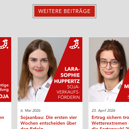
WEITERE BEITRÄGE
6. Mai 2026
23. April 2026
en
Sojaanbau: Die ersten vier
Ertrag sichern tr
Wochen entscheiden über
Wetterextremen
den Erfolg
die Sortenwahl 2