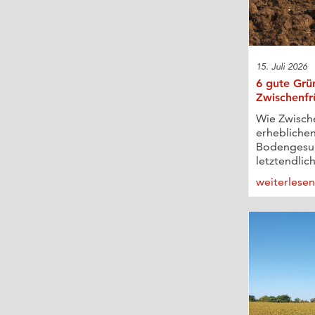
15. Juli 2026
6 gute Grü
Zwischenfr
Wie Zwisch
erheblichen
Bodengesun
letztendlich
weiterlese