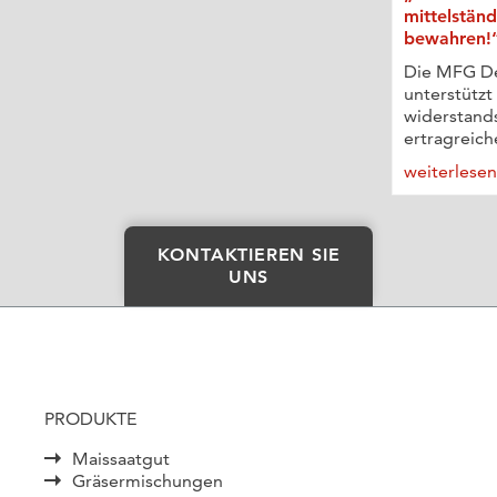
mittelständ
bewahren!
Die MFG D
unterstützt
widerstand
ertragreich
weiterlese
KONTAKTIEREN SIE
UNS
PRODUKTE
Maissaatgut
Gräsermischungen