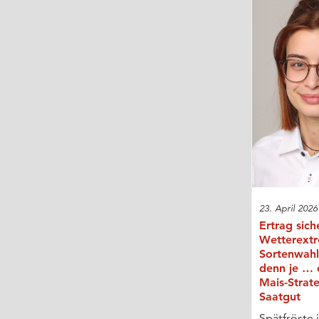
23. April 2026
Ertrag sich
Wetterext
Sortenwahl
denn je … 
Mais-Strat
Saatgut
Spätfröste 