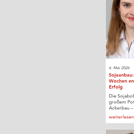
6. Mai 2026
Sojaanbau: 
Wochen en
Erfolg
Die Sojaboh
großem Pot
Ackerbau – 
weiterlese