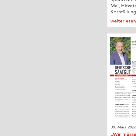
Mai, Hitzet
Kornfüllung
weiterlese
30. März 202
„Wir müsse