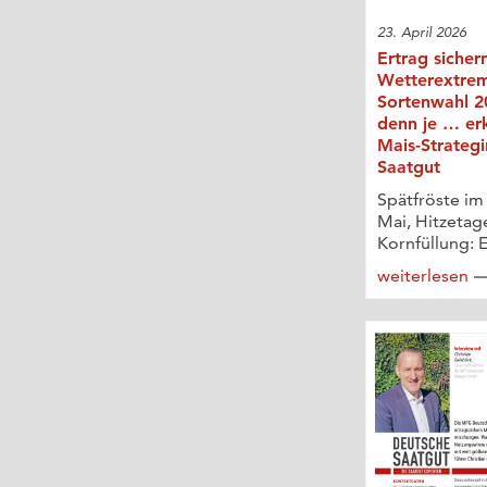
23. April 2026
Ertrag sicher
Wetterextre
Sortenwahl 20
denn je … er
Mais-Strateg
Saatgut
Spätfröste im
Mai, Hitzetag
Kornfüllung: E
weiterlesen