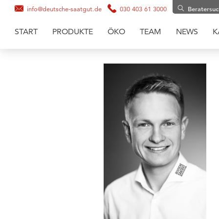
info@deutsche-saatgut.de
030 403 61 3000
Beratersu
START
PRODUKTE
ÖKO
TEAM
NEWS
K
Maissaatgut
Soja
Zwischenfruchtmischungen
Zwischenfrüchte
Getreide
Gräsermischungen
Grassaaten
Sonnenblumen